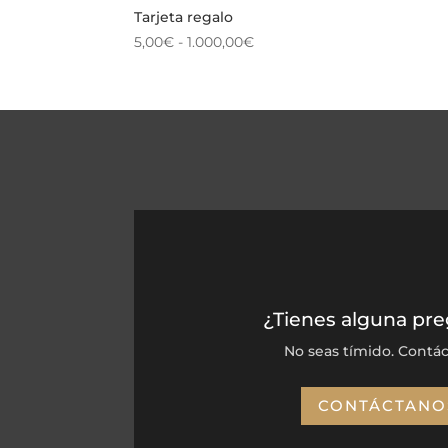
Tarjeta regalo
Rango
5,00
€
-
1.000,00
€
de
precios:
desde
5,00€
hasta
1.000,00€
¿Tienes alguna pr
No seas tímido. Contác
CONTÁCTANO