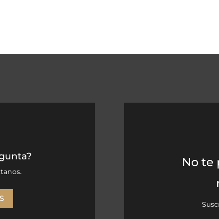
egunta?
No te 
tanos.
S
Susc