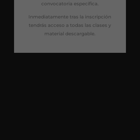
convocatoria específica.
Inmediatamente tras la inscripción
tendrás acceso a todas las clases y
material descargable.