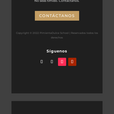
No seas tímido. Contáctanos.
CONTÁCTANOS
Copyright © 2022 PimientaDulce School | Reservados todos los
derechos
Síguenos